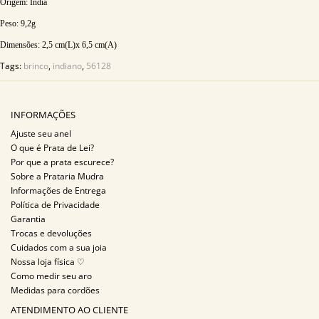
Origem: India
Peso:
9,2g
Dimensões: 2,5
cm(L)x 6,5 cm(A)
Tags:
brinco
,
indiano
,
56128
INFORMAÇÕES
Ajuste seu anel
O que é Prata de Lei?
Por que a prata escurece?
Sobre a Prataria Mudra
Informações de Entrega
Política de Privacidade
Garantia
Trocas e devoluções
Cuidados com a sua joia
Nossa loja física ♡
Como medir seu aro
Medidas para cordões
ATENDIMENTO AO CLIENTE