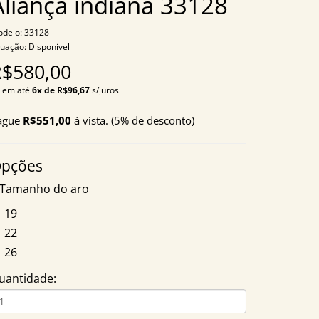
Aliança indiana 33128
delo: 33128
tuação: Disponivel
R$580,00
 em até
6x de R$96,67
s/juros
ague
R$551,00
à vista. (5% de desconto)
pções
Tamanho do aro
19
22
26
uantidade: