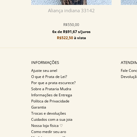
Aliança indiana 33142
R$550,00
6x de R$91,67 s/juros
R$522,50
à vista
INFORMAÇÕES
ATENDIM
Ajuste seu anel
Fale Con
O que é Prata de Lei?
Devoluçã
Por que a prata escurece?
Sobre a Prataria Mudra
Informações de Entrega
Política de Privacidade
Garantia
Trocas e devoluções
Cuidados com a sua joia
Nossa loja física ♡
Como medir seu aro