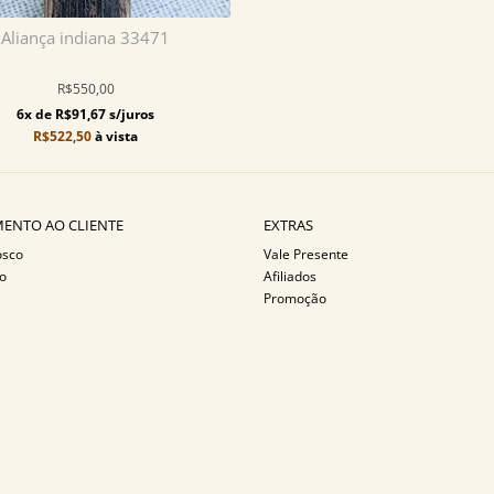
Aliança indiana 33471
R$550,00
6x de R$91,67 s/juros
R$522,50
à vista
ENTO AO CLIENTE
EXTRAS
osco
Vale Presente
o
Afiliados
Promoção