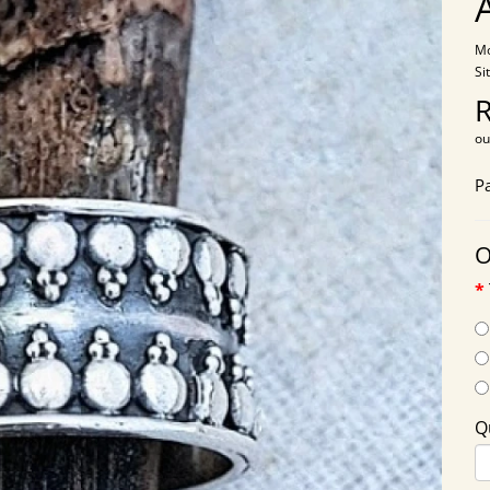
Mo
Si
ou
P
O
Q