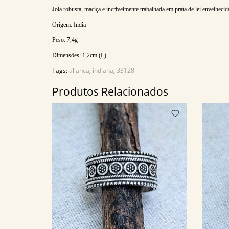
Joia robusta, maciça e incrivelmente trabalhada em prata de lei envelhecid
Origem: India
Peso: 7,4g
Dimensões:
1,2
cm (L)
Tags:
alianca
,
indiana
,
33128
Produtos Relacionados