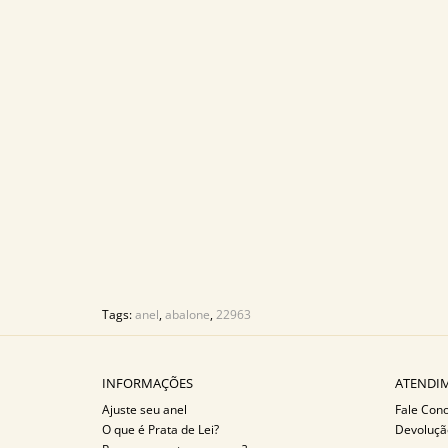
Tags:
anel
,
abalone
,
22963
INFORMAÇÕES
ATENDIM
Ajuste seu anel
Fale Con
O que é Prata de Lei?
Devoluçã