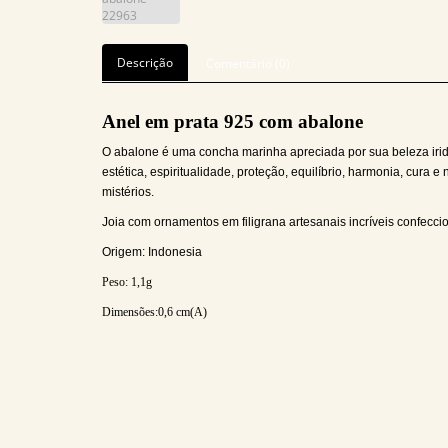
Descrição
Comentário (0)
Anel em prata 925 com abalone
O abalone é uma concha marinha apreciada por sua beleza iride
estética, espiritualidade, proteção, equilíbrio, harmonia, cura 
mistérios.
Joia com ornamentos em filigrana artesanais incríveis confecci
Origem: Indonesia
Peso: 1,1
g
Dimensões:0,6
cm(A)