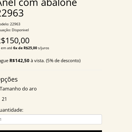
Anel com abalone
22963
delo: 22963
tuação: Disponivel
R$150,00
 em até
6x de R$25,00
s/juros
ague
R$142,50
à vista. (5% de desconto)
pções
Tamanho do aro
21
uantidade: