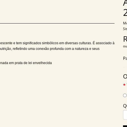
Mo
Si
scente e tem significados simbólicos em diversas culturas. É associado à
ou
e nutrição, refletindo uma conexão profunda com a natureza e seus
P
onada em prata de lei envelhecida
O
Q