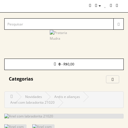
0
- R$0,00
Categorias
Novidades
Anéis e alianças
Anel com labradorita 21020