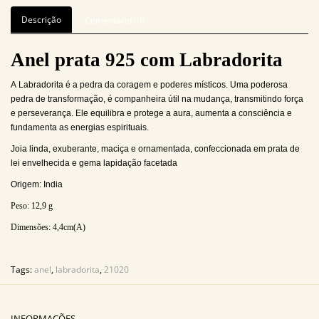
Descrição
Comentário (0)
Anel prata 925 com Labradorita
A Labradorita é a pedra da coragem e poderes místicos.
Uma poderosa
pedra de transformação, é companheira útil na mudança, transmitindo força
e perseverança. Ele equilibra e protege a aura, aumenta a consciência e
fundamenta as energias espirituais.
Joia linda, exuberante, maciça e ornamentada, confeccionada em prata de
lei envelhecida e gema lapidação facetada
Origem: India
Peso: 12,9
g
Dimensões:
4,4
cm(A)
Tags:
anel
,
labradorita
,
21020
INFORMAÇÕES