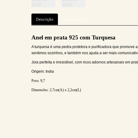
Descrição
Comentário (0)
Anel em prata 925 com Turquesa
A turquesa é uma pedra protetora e purificadora que promove a
sentimos sozinhos, e também nos ajuda a ser mais comunicativo
Joia perfeita e irresistível, com ricos adornos artesanais em p
Origem: India
Peso: 9,7
Dimensões: 2,7
cm(A) x 2,2cm(L)