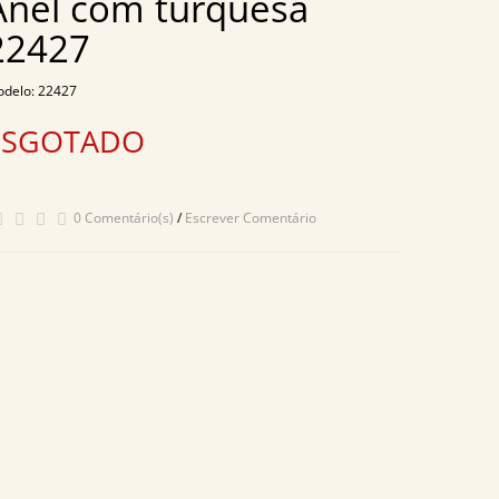
Anel com turquesa
22427
delo: 22427
ESGOTADO
0 Comentário(s)
/
Escrever Comentário