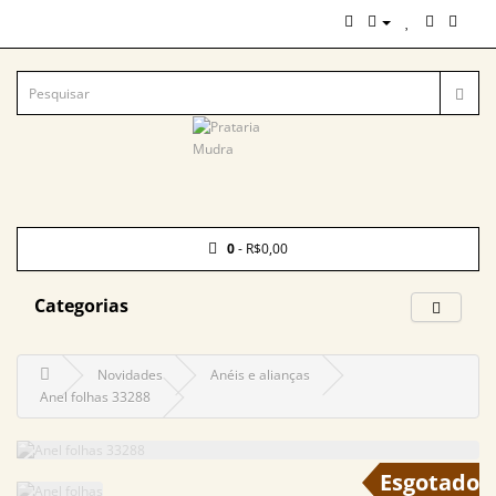
0
- R$0,00
Categorias
Novidades
Anéis e alianças
Anel folhas 33288