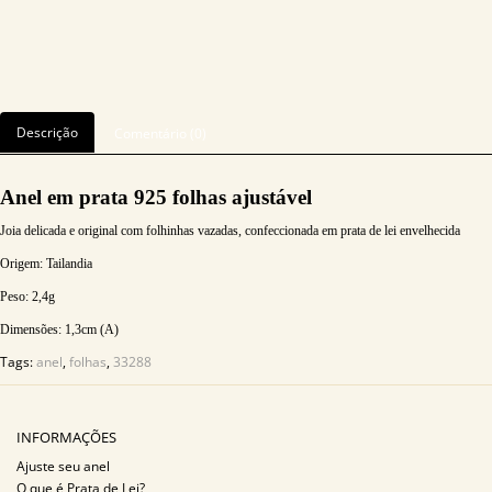
Descrição
Comentário (0)
Anel em prata 925 folhas ajustável
Joia delicada e original com folhinhas vazadas, confeccionada em prata de lei envelhecida
Origem: Tailandia
Peso: 2,4
g
Dimensões:
1,3
cm (A)
Tags:
anel
,
folhas
,
33288
INFORMAÇÕES
Ajuste seu anel
O que é Prata de Lei?