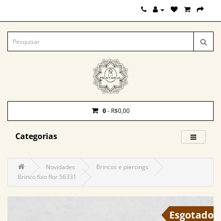
0
- R$0,00
Categorias
Novidades
Brincos e piercings
Brinco fixo flor 56331