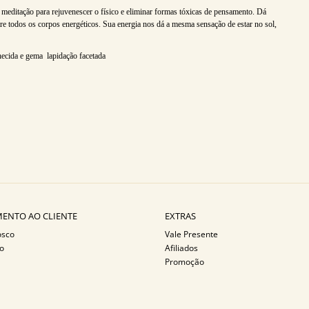
meditação para rejuvenescer o físico e eliminar formas tóxicas de pensamento. Dá
e todos os corpos energéticos. Sua energia nos dá a mesma sensação de estar no sol,
hecida e gema lapidação facetada
ENTO AO CLIENTE
EXTRAS
osco
Vale Presente
o
Afiliados
Promoção