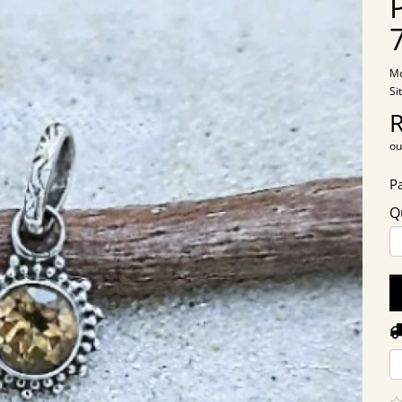
Mo
Si
ou
P
Q