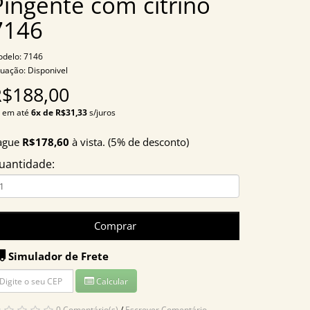
Pingente com citrino
7146
delo: 7146
tuação: Disponivel
R$188,00
 em até
6x de R$31,33
s/juros
ague
R$178,60
à vista. (5% de desconto)
uantidade:
Comprar
Simulador de Frete
Calcular
0 Comentário(s)
/
Escrever Comentário