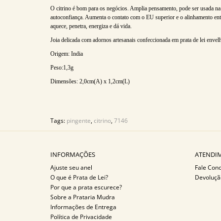
O citrino é bom para os negócios. Amplia pensamento, pode ser usada na 
autoconfiança. Aumenta o contato com o EU superior e o alinhamento entr
aquece, penetra, energiza e dá vida.
Joia delicada com adornos artesanais confeccionada em prata de lei envel
Origem: India
Peso:1,3g
Dimensões: 2,0cm(A) x 1,2cm(L)
Tags:
pingente
,
citrino
,
7146
INFORMAÇÕES
ATENDIM
Ajuste seu anel
Fale Con
O que é Prata de Lei?
Devoluçã
Por que a prata escurece?
Sobre a Prataria Mudra
Informações de Entrega
Política de Privacidade