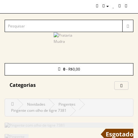
0
- R$0,00
Categorias
Novidades
Pingentes
Pingente com olho de tigre 7381