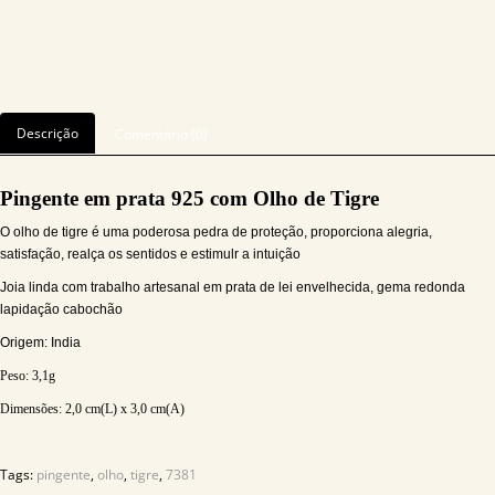
Descrição
Comentário (0)
Pingente em prata 925 com Olho de Tigre
O olho de tigre é uma poderosa pedra de proteção, proporciona alegria,
satisfação, realça os sentidos e estimulr a intuição
Joia linda com trabalho artesanal em prata de lei envelhecida, gema redonda
lapidação cabochão
Origem: India
Peso: 3,1
g
Dimensões: 2,0
cm(L) x 3,0 cm(A)
Tags:
pingente
,
olho
,
tigre
,
7381