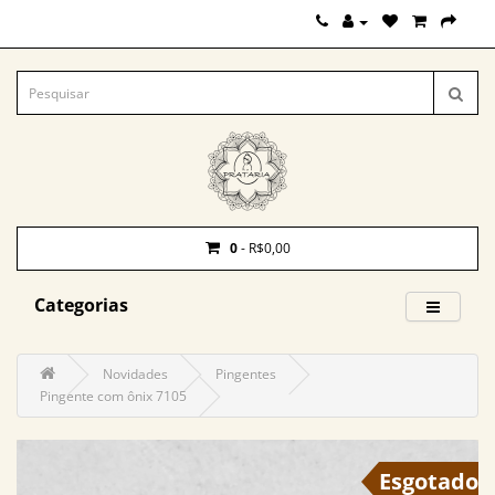
0
- R$0,00
Categorias
Novidades
Pingentes
Pingente com ônix 7105