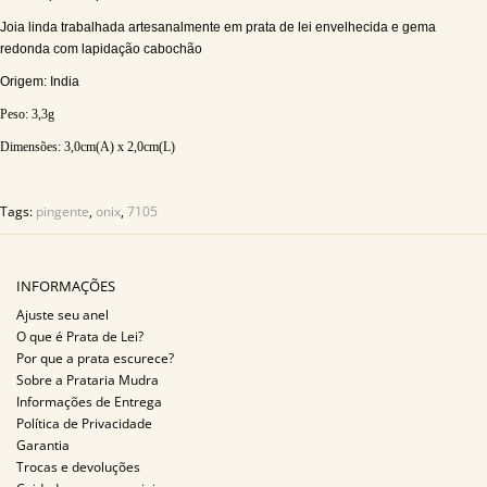
Joia linda trabalhada artesanalmente em prata de lei envelhecida e gema
redonda com lapidação cabochão
Origem: India
Peso:
3,3
g
Dimensões:
3,0
cm(A) x 2,0cm(L)
Tags:
pingente
,
onix
,
7105
INFORMAÇÕES
Ajuste seu anel
O que é Prata de Lei?
Por que a prata escurece?
Sobre a Prataria Mudra
Informações de Entrega
Política de Privacidade
Garantia
Trocas e devoluções