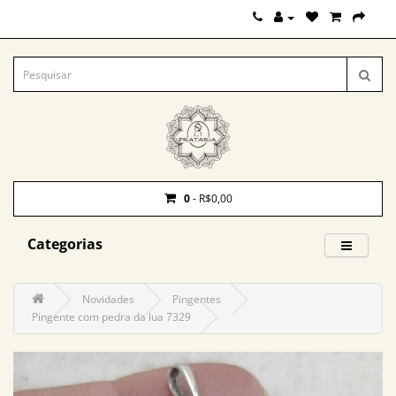
0
- R$0,00
Categorias
Novidades
Pingentes
Pingente com pedra da lua 7329