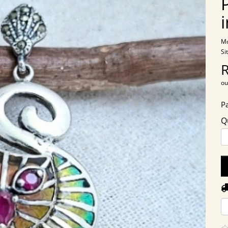
Mo
Si
ou
P
Q