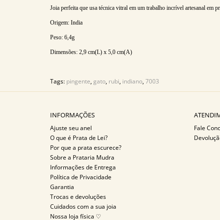
Joia perfeita que usa técnica vitral em um trabalho incrível artesanal em p
Origem: India
Peso: 6,4
g
Dimensões: 2,9
cm(L) x 5,0 cm(A)
Tags:
pingente
,
gato
,
rubi
,
indiano
,
7003
INFORMAÇÕES
ATENDIM
Ajuste seu anel
Fale Con
O que é Prata de Lei?
Devoluçã
Por que a prata escurece?
Sobre a Prataria Mudra
Informações de Entrega
Política de Privacidade
Garantia
Trocas e devoluções
Cuidados com a sua joia
Nossa loja física ♡