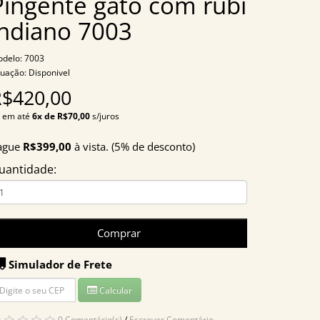
Pingente gato com rubi
indiano 7003
delo: 7003
tuação: Disponivel
R$420,00
 em até
6x de R$70,00
s/juros
ague
R$399,00
à vista. (5% de desconto)
uantidade:
Comprar
Simulador de Frete
Calcular
0 Comentário(s)
/
Escrever Comentário