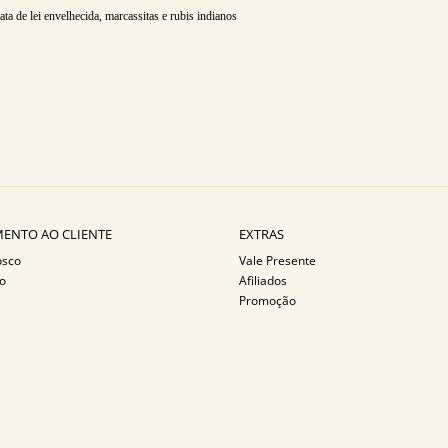
rata de lei envelhecida, marcassitas e rubis indianos
ENTO AO CLIENTE
EXTRAS
osco
Vale Presente
o
Afiliados
Promoção