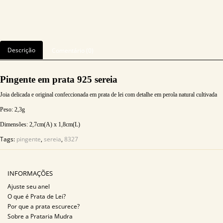
Descrição
Comentário (0)
Pingente em prata 925 sereia
Joia delicada e original confeccionada em prata de lei com detalhe em perola natural cultivada
Peso: 2,3
g
Dimensões: 2,7cm(A) x 1,8cm(L)
Tags:
pingente
,
sereia
,
8327
INFORMAÇÕES
Ajuste seu anel
O que é Prata de Lei?
Por que a prata escurece?
Sobre a Prataria Mudra