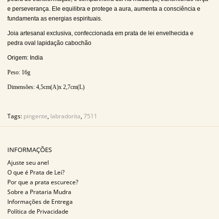
e perseverança. Ele equilibra e protege a aura, aumenta a consciência e
fundamenta as energias espirituais.
Joia artesanal exclusiva, confeccionada em prata de lei envelhecida e
pedra oval lapidação cabochão
Origem: India
Peso: 16
g
Dimensões: 4,5
cm(A)x 2,7cm(L)
Tags:
pingente
,
labradorita
,
7511
INFORMAÇÕES
Ajuste seu anel
O que é Prata de Lei?
Por que a prata escurece?
Sobre a Prataria Mudra
Informações de Entrega
Política de Privacidade