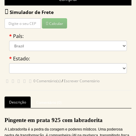
Simulador de Frete
Calcular
País:
Estado:
0 Comentário(s)
/
Escrever Comentário
Descrição
Comentário (0)
Pingente em prata 925 com labradorita
A Labradorita é a pedra da coragem e poderes místicos.
Uma poderosa
pedra de transformação, é companheira útil na mudança, transmitindo força