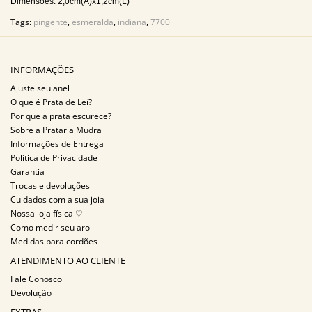
Dimensões: 2,0cm(A)x1,2cm(L)
Tags:
pingente
,
esmeralda
,
indiana
,
7700
INFORMAÇÕES
Ajuste seu anel
O que é Prata de Lei?
Por que a prata escurece?
Sobre a Prataria Mudra
Informações de Entrega
Política de Privacidade
Garantia
Trocas e devoluções
Cuidados com a sua joia
Nossa loja física ♡
Como medir seu aro
Medidas para cordões
ATENDIMENTO AO CLIENTE
Fale Conosco
Devolução