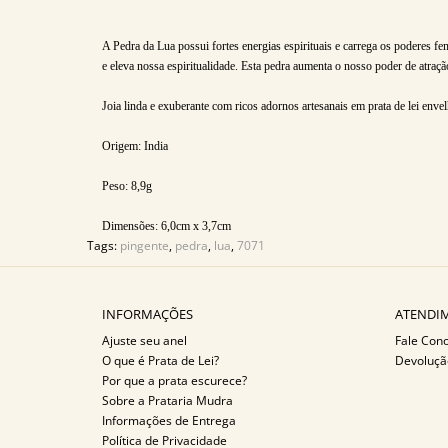
A Pedra da Lua possui fortes energias espirituais e carrega os poderes 
e eleva nossa espiritualidade. Esta pedra aumenta o nosso poder de atraç
Joia linda e exuberante com ricos adornos artesanais em prata de lei env
Origem: India
Peso: 8,9g
Dimensões: 6,0cm x 3,7cm
Tags:
pingente
,
pedra
,
lua
,
7071
INFORMAÇÕES
ATENDIM
Ajuste seu anel
Fale Con
O que é Prata de Lei?
Devoluçã
Por que a prata escurece?
Sobre a Prataria Mudra
Informações de Entrega
Política de Privacidade