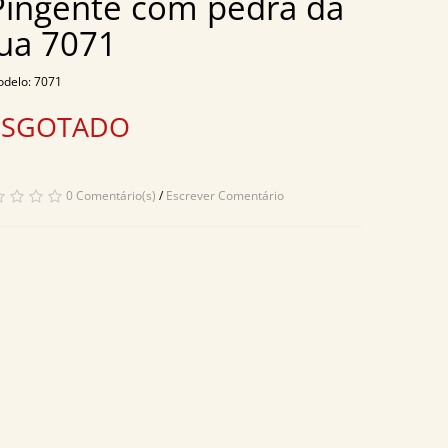
Pingente com pedra da
lua 7071
delo: 7071
ESGOTADO
0 Comentário(s)
/
Escrever Comentário