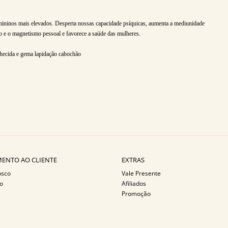
femininos mais elevados. Desperta nossas capacidade psíquicas, aumenta a mediunidade
ão e o magnetismo pessoal e favorece a saúde das mulheres.
elhecida e gema lapidação cabochão
ENTO AO CLIENTE
EXTRAS
osco
Vale Presente
o
Afiliados
Promoção