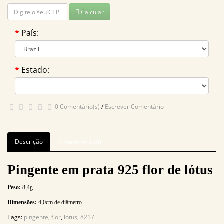
Calcular
País:
Estado:
0 Comentário(s)
/
Escrever Comentário
Descrição
Comentário (0)
Pingente em prata 925 flor de lótus
Peso:
8,4g
Dimensões:
4,0cm de diâmetro
Tags:
pingente
,
flor
,
lotus
,
8217