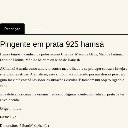
Descrição
Comentário (0)
Pingente em prata 925 hamsá
Hamsá também conhecida pelos nomes Chamsá, Mãos de Deus, Mão de Fátima,
Olho de Fátima, Mão de Miriam ou Mão de Hamesh.
A Chamsá é usada como amuleto contra mau-olhado
e se proteger contra a inveja e
energias negativas. Além disso, esse símbolo é conhecido por auxiliar as pessoas,
guiá-las e até ensiná-las sobre as situações vividas. É também um objeto ligado à
sorte
Joia delicada ricamente ornamentada em filigrana, confeccionada em prata de lei
envelhecida
Origem: India
Peso: 1,2g
Dimensões: 2,5cm(A)x1,4cm(L)