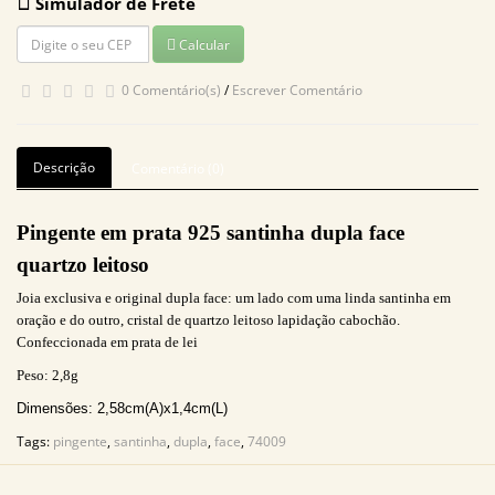
Simulador de Frete
Calcular
0 Comentário(s)
/
Escrever Comentário
Descrição
Comentário (0)
Pingente em prata 925
santinha dupla face
quartzo leitoso
Joia exclusiva e original dupla face: um lado com uma linda santinha em
oração e do outro, cristal de quartzo leitoso lapidação cabochão.
Confeccionada em prata de lei
Peso: 2
,8g
Dimensões: 2,58cm(A)x1,4cm(L)
Tags:
pingente
,
santinha
,
dupla
,
face
,
74009