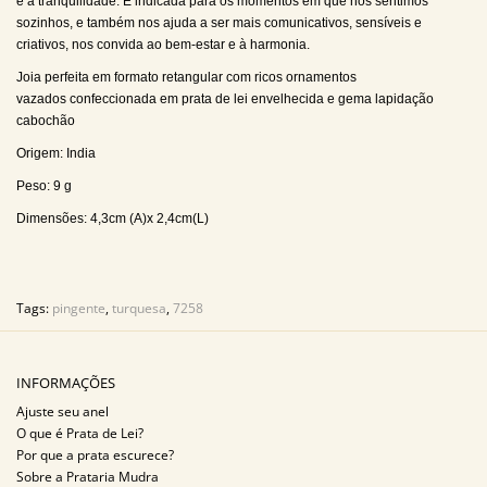
e a tranquilidade. É indicada para os momentos em que nos sentimos
sozinhos, e também nos ajuda a ser mais comunicativos, sensíveis e
criativos, nos convida ao bem-estar e à harmonia.
Joia perfeita em formato retangular com ricos ornamentos
vazados confeccionada em prata de lei envelhecida e gema lapidação
cabochão
Origem: India
Peso: 9 g
Dimensões: 4,3cm (A)x 2,4cm(L)
Tags:
pingente
,
turquesa
,
7258
INFORMAÇÕES
Ajuste seu anel
O que é Prata de Lei?
Por que a prata escurece?
Sobre a Prataria Mudra