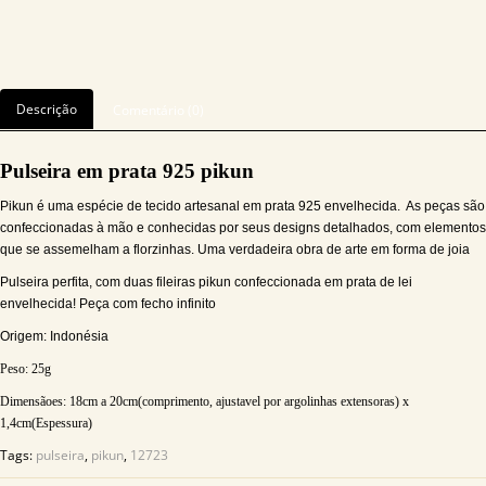
Descrição
Comentário (0)
Pulseira em prata 925 pikun
Pikun é uma espécie de tecido artesanal em prata 925 envelhecida. As peças são
confeccionadas à mão
e conhecidas por seus designs detalhados, com elementos
que se assemelham a florzinhas. Uma verdadeira obra de arte em forma de joia
Pulseira perfita, com duas fileiras pikun confeccionada em prata de lei
envelhecida! Peça com fecho infinito
Origem: Indonésia
Peso:
25
g
Dimensãoes:
18cm a 20cm(comprimento, ajustavel por argolinhas extensoras) x
1,4cm(Espessura)
Tags:
pulseira
,
pikun
,
12723