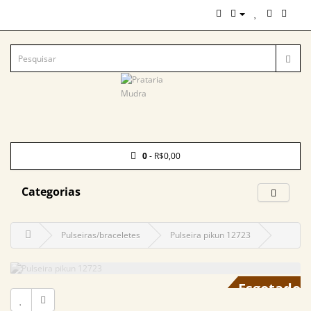
0
- R$0,00
Categorias
Pulseiras/braceletes
Pulseira pikun 12723