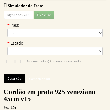
Simulador de Frete
Calcular
País:
Estado:
0 Comentário(s)
/
Escrever Comentário
Descrição
Comentário (0)
Cordão em prata 925 veneziano
45cm v15
Peso:
1,7g