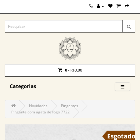
0
- R$0,00
Categorias
Novidades
Pingentes
Pingente com ágata de fogo 7722