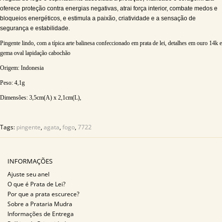
oferece proteção contra energias negativas, atrai força interior, combate medos e
bloqueios energéticos, e estimula a paixão, criatividade e a sensação de
segurança e estabilidade.
Pingente lindo, com a típica arte balinesa confeccionado em prata de lei, detalhes em ouro 14k e
gema oval lapidação cabochão
Origem: Indonesia
Peso:
4,1
g
Dimensões:
3,5
cm(A) x 2,1cm(L),
Tags:
pingente
,
agata
,
fogo
,
7722
INFORMAÇÕES
Ajuste seu anel
O que é Prata de Lei?
Por que a prata escurece?
Sobre a Prataria Mudra
Informações de Entrega