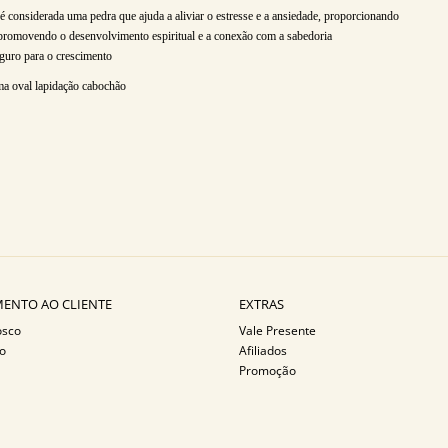
 é considerada uma pedra que ajuda a aliviar o estresse e a ansiedade, proporcionando
e, promovendo o desenvolvimento espiritual e a conexão com a sabedoria
eguro para o crescimento
ema oval lapidação cabochão
ENTO AO CLIENTE
EXTRAS
osco
Vale Presente
o
Afiliados
Promoção