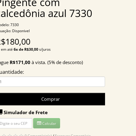
Pingente com
calcedônia azul 7330
delo: 7330
tuação: Disponivel
R$180,00
 em até
6x de R$30,00
s/juros
ague
R$171,00
à vista. (5% de desconto)
uantidade:
Comprar
Simulador de Frete
Calcular
0 Comentário(s)
/
Escrever Comentário