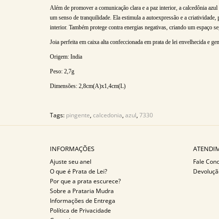
Além de promover a comunicação clara e a paz interior, a calcedônia azul
um senso de tranquilidade. Ela estimula a autoexpressão e a criatividad
interior. Também protege contra energias negativas, criando um espaço s
Joia perfeita em caixa alta confeccionada em prata de lei envelhecida e g
Origem: India
Peso:
2,7g
Dimensões:
2,8cm(A)x1,4cm(L)
Tags:
pingente
,
calcedonia
,
azul
,
7330
INFORMAÇÕES
ATENDIM
Ajuste seu anel
Fale Con
O que é Prata de Lei?
Devoluçã
Por que a prata escurece?
Sobre a Prataria Mudra
Informações de Entrega
Política de Privacidade