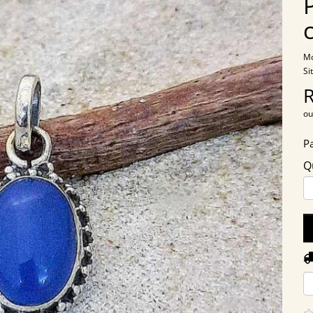
Mo
Si
ou
P
Q